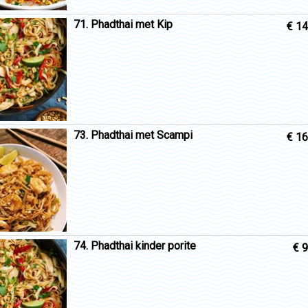
71. Phadthai met Kip
€ 14
73. Phadthai met Scampi
€ 16
74. Phadthai kinder porite
€ 9