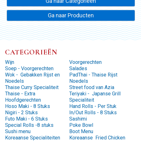
Ga naar Categorieën
Ga naar Producten
CATEGORIEËN
Wijn
Voorgerechten
Soep - Voorgerechten
Salades
Wok - Gebakken Rijst en
PadThai - Thaise Rijst
Noedels
Noedels
Thaise Curry Specialiteit
Street food van Azia
Thaise - Extra
Teriyaki - Japanse Grill
Hoofdgerechten
Specialiteit
Hoso Maki - 8 Stuks
Hand Rolls - Per Stuk
Nigiri - 2 Stuks
In/Out Rolls - 8 Stuks
Futo Maki - 6 Stuks
Sashimi
Special Rolls -8 stuks
Poke Bowl
Sushi menu
Boot Menu
Koreaanse Specialiteiten
Koreaanse Fried Chicken