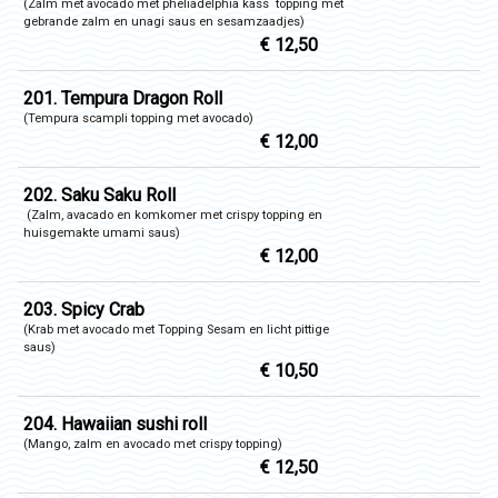
(Zalm met avocado met pheliadelphia kass topping met
gebrande zalm en unagi saus en sesamzaadjes)
€ 12,50
201. Tempura Dragon Roll
(Tempura scampli topping met avocado)
€ 12,00
202. Saku Saku Roll
(Zalm, avacado en komkomer met crispy topping en
huisgemakte umami saus)
€ 12,00
203. Spicy Crab
(Krab met avocado met Topping Sesam en licht pittige
saus)
€ 10,50
204. Hawaiian sushi roll
(Mango, zalm en avocado met crispy topping)
€ 12,50